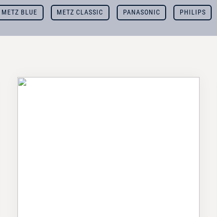
METZ BLUE
METZ CLASSIC
PANASONIC
PHILIPS