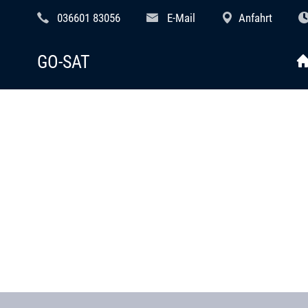
036601 83056
E-Mail
Anfahrt
GO-SAT