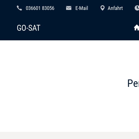
036601 83056
E-Mail
Anfahrt
GO-SAT
Pe