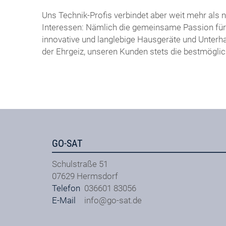
Uns Technik-Profis verbindet aber weit mehr als
Interessen: Nämlich die gemeinsame Passion für
innovative und langlebige Hausgeräte und Unterha
der Ehrgeiz, unseren Kunden stets die bestmöglic
GO-SAT
Schulstraße 51
07629
Hermsdorf
Telefon
036601 83056
E-Mail
info@go-sat.de