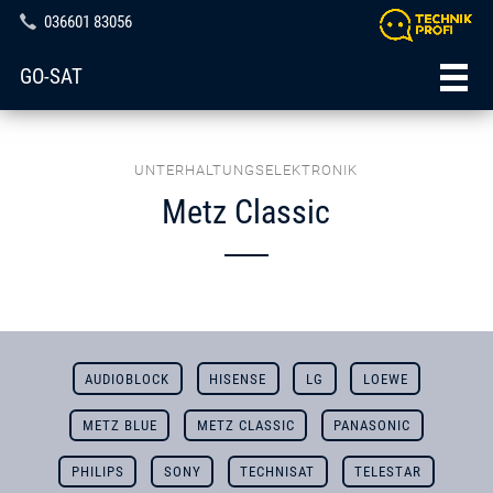
036601 83056
GO-SAT
UNTERHALTUNGSELEKTRONIK
Metz Classic
AUDIOBLOCK
HISENSE
LG
LOEWE
METZ BLUE
METZ CLASSIC
PANASONIC
PHILIPS
SONY
TECHNISAT
TELESTAR