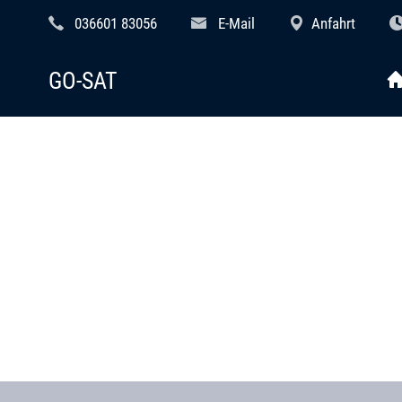
036601 83056
E-Mail
Anfahrt
GO-SAT