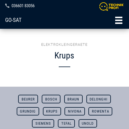
036601 83056
GO-SAT
ELEKTROKLEINGERAETE
Krups
BEURER
BOSCH
BRAUN
DELONGHI
GRUNDIG
KRUPS
NIVONA
ROWENTA
SIEMENS
TEFAL
UNOLD