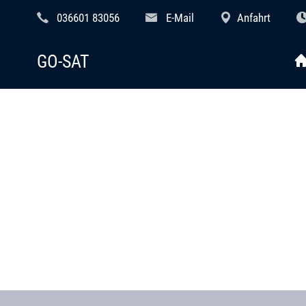
036601 83056
E-Mail
Anfahrt
GO-SAT