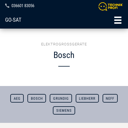
036601 83056
GO-SAT
ELEKTROGROSSGERÄTE
Bosch
AEG
BOSCH
GRUNDIG
LIEBHERR
NEFF
SIEMENS