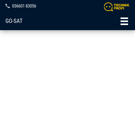
036601 83056
GO-SAT